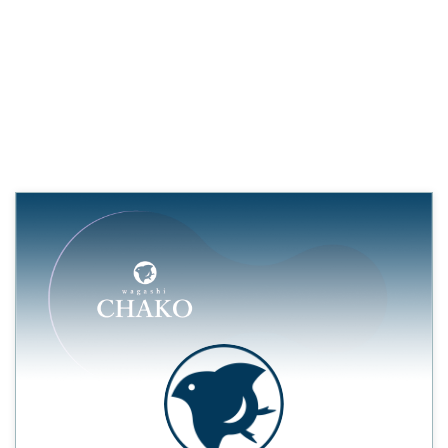
らこそ叶う、圧倒的なプライベー
ト感。当店は1日1組・4名様限定
の紹介制です。周囲を気にせず、
大切な方との会話と料理を楽し
め、贅沢な時間をご提供いたしま
す。重要なご接待や、特別な日の
隠れ家としてご利用ください。
幕開けは、特注のやちむん大皿を
舞台にした「懐石ワンプレー
ト」。洗練された季節の前菜と、
京風シャリがネタを引き立てる極
上の握り鮨、そして季節のお椀。
これが家中舎の仕掛ける贅沢な
「プロローグ（前菜）」です。
（季節に ...