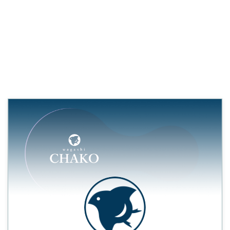
し上がりの一瞬にすべてが委ねら
れる だからこそ、作り手の姿勢
がそのまま表れる菓子とも言えま
す。 茶子の薯蕷まんじゅうは、
国産の大和芋を丁寧にすりおろ
し、きめ細かく仕上げた生地で、
上品な甘さのこし餡を包み、ふっ
くらと蒸し上げています。口に含
むと、ほろりとほどける生地のや
わらかさと、すっと消えるような
餡の余韻。甘みは控えめでありな
がら、滋味深く、心に静かに残り
ます。 薯蕷まんじゅうは、古く
か ...