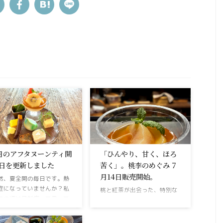
月のアフタヌーンティ開
「ひんやり、甘く、ほろ
日を更新しました
苦く」。桃李のめぐみ 7
月14日販売開始。
然、夏全開の毎日です。熱
症になっていませんか？私
桃と紅茶が出会った、特別な
ちの頃は日射病って言って
二層羊羹。 伝統的な和菓子の
した。ね？水分補給！補
上品さに、ちょっと新しいモ
！と言われますが、正直、
ダンなエッセンスを添えて。