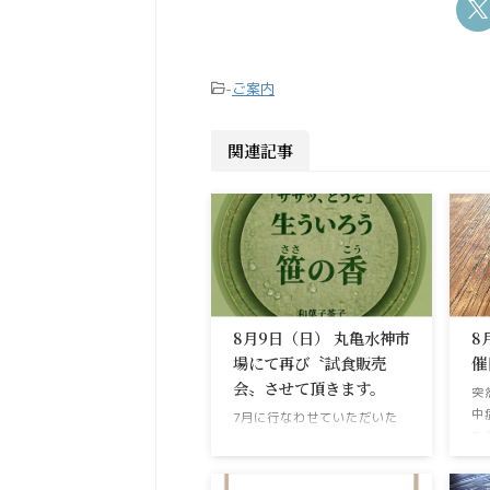
-
ご案内
関連記事
8月9日（日） 丸亀水神市
8
場にて再び〝試食販売
催
会〟させて頂きます。
突
中
7月に行なわせていただいた
た
試食販売（2回目）が好評だ
ま
ったので来月8月にもいかが
給
ですか？と声をかけて頂きま