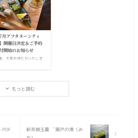
をそんなに飲めますか？暑
この夏お届けするのは、みず
ぎて歯医者のうがい水みた
みずしい本物の桃の美味しさ
ないですか？冷たく冷やす
を閉じ込めた水羊羹に、すっ
歯と胃がキーンとなる年頃
きりと香り高い紅茶のゼリー
ので皆様も自分の許容範囲
をそっと重ねた、目にも鮮や
水分補給を行ってくださ
かな二層の水羊羹です。ひと
7月アフタヌーンティ
。さて、新規のお客様が少
口ごとに広がる甘みと、あと
】開催日決定＆ご予約
ずつ増えてきた7月。お客
から追いかけてくる心地よい
付開始のお知らせ
も新しい方へと移り変わ
ほろ苦さ。和と洋が優しく溶
様、大変お待たせいたしま
、私たちの描く未来も少し
け合う、大人のための贅沢な
た。7月のアフタヌーンテ
つ変化してきています。水
デザートができました。 ふた
ー開催日が決定し、本日よ
市場で商品をご購入いただ
つの美味しさが織りなす、幸
予約表に反映されました。
た方がINSTAGRAM通じてア
せなバランス下の層：桃の果
格的な夏の到来に備え、7
タヌーンティの予約をくだ
実みあふれる「桃の水ようか
もっと読む
からはメニューも一新いた
ったり、まさ ...
ん」ベースとなる羊羹には、
ます。暑い季節でもさっぱ
厳選した本物 ...
と美味しくお召し上がりい
だける、爽やかなスイーツ
こだわりのセイボリーをご
意いたしました。涼しく快
な空間で、特別な夏のひと
 PDF
新茶錦玉羹 〝瀬戸の澪（み
きを過ごしませんか？席数
お）〟