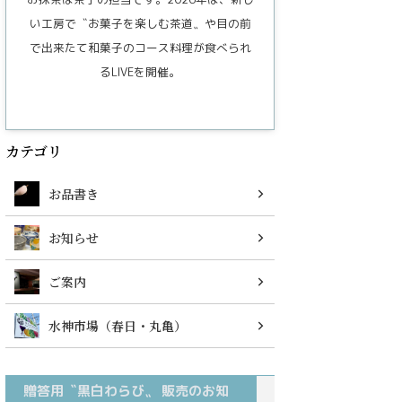
い工房で〝お菓子を楽しむ茶道〟や目の前
で出来たて和菓子のコース料理が食べられ
るLIVEを開催。
カテゴリ
お品書き
お知らせ
ご案内
水神市場（春日・丸亀）
贈答用〝黒白わらび〟 販売のお知