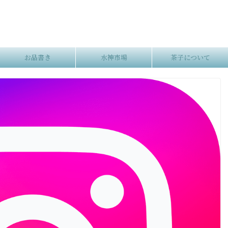
お品書き
水神市場
茶子について