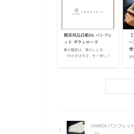
水
した。 8月9日（日曜）10時
す
より 3回目のオンステージで
く
す。お菓子屋とは思えないほ
と
どの流暢なしゃべりを・・・
な
いや、夏限定の冷たい和菓子
で
をご堪能ください。 ササッ、
贈答用品目帳06 パンフレ
【
い
どうぞ！ 生ういろう 〝笹の香
ット ダウンロード
ー
し
（ささのこう）〟 早速、ＡＩ
受
夏の贈答は〝黒のしじま〟、
様
にラベル作らせていました。
〝白のまほろば〟を一押しご
皆
り
ラベルにあるように、今回は
推薦します。この「美味しい
し
ず
〝生ういろう 笹の香〟です。
わらび餅」を大切なあの方へ
ィ
神
ひんやり冷たいプルプルのう
届けてみませんか？
り
い
いろう。ほんのり甘くこの季
本
フ
節に持ってこいの和菓子を投
月
さ
入予定です。ぜひたくさん ...
し
り
た
や
用
適
CHAKO6 パンフレット
と
＿DL